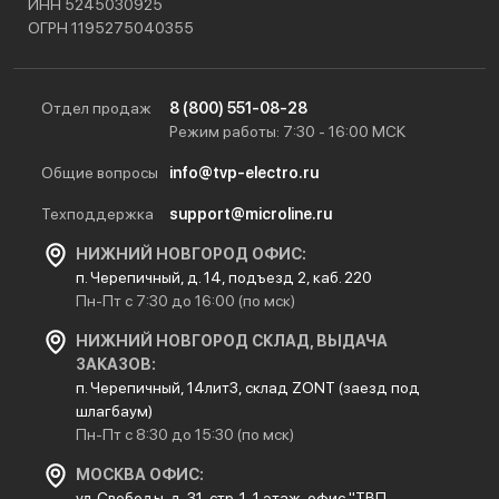
ИНН 5245030925
ОГРН 1195275040355
Отдел продаж
8 (800) 551-08-28
Режим работы: 7:30 - 16:00 МСК
Общие вопросы
info@tvp-electro.ru
Техподдержка
support@microline.ru
НИЖНИЙ НОВГОРОД ОФИС:
п. Черепичный, д. 14, подъезд 2, каб. 220
Пн-Пт с 7:30 до 16:00 (по мск)
НИЖНИЙ НОВГОРОД СКЛАД, ВЫДАЧА
ЗАКАЗОВ:
п. Черепичный, 14лит3, склад ZONT (заезд под
шлагбаум)
Пн-Пт с 8:30 до 15:30 (по мск)
МОСКВА ОФИС:
ул. Свободы, д. 31, стр. 1, 1 этаж, офис "ТВП