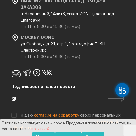
НИЖНИЙ НОВГОРОД СКЛАД, ВЫДАЧА
ЗАКАЗОВ:
п. Черепичный, 14лит3, склад ZONT (заезд под
шлагбаум)
Пн-Пт с 8:30 до 15:30 (по мск)
МОСКВА ОФИС:
ул. Свободы, д. 31, стр. 1, 1 этаж, офис "ТВП
Электроникс"
Пн-Пт с 8:30 до 16:30 (по мск)
Подпишись на наши новости:
Я даю
согласие на обработку
своих персональных
данных и подтверждаю, что ознакомлен с
политикой
Этот сайт использует файлы cookie
. Продолжая пользоваться сайтом, вы
обработки
соглашаетесь с
политикой