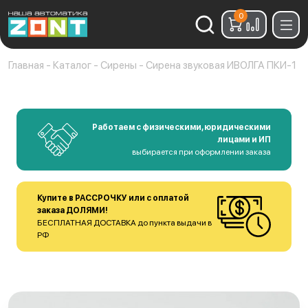
0
Найти:
Главная
-
Каталог
-
Сирены
-
Сирена звуковая ИВОЛГА ПКИ-1
Работаем с физическими, юридическими
лицами и ИП
выбирается при оформлении заказа
Купите в РАССРОЧКУ или с оплатой
заказа ДОЛЯМИ!
БЕСПЛАТНАЯ ДОСТАВКА до пункта выдачи в
РФ