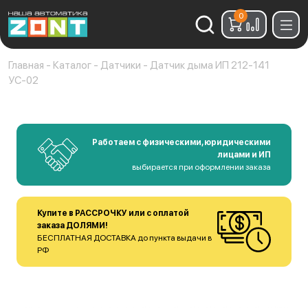
0
Найти:
Главная
-
Каталог
-
Датчики
-
Датчик дыма ИП 212-141
УС-02
Работаем с физическими, юридическими
лицами и ИП
выбирается при оформлении заказа
Купите в РАССРОЧКУ или с оплатой
заказа ДОЛЯМИ!
БЕСПЛАТНАЯ ДОСТАВКА до пункта выдачи в
РФ