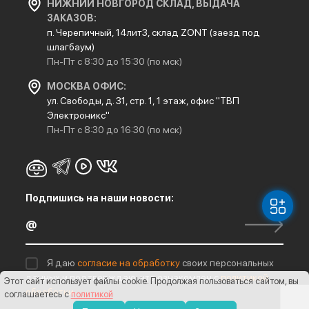
НИЖНИЙ НОВГОРОД СКЛАД, ВЫДАЧА
ЗАКАЗОВ:
п. Черепичный, 14лит3, склад ZONT (заезд под
шлагбаум)
Пн-Пт с 8:30 до 15:30 (по мск)
МОСКВА ОФИС:
ул. Свободы, д. 31, стр. 1, 1 этаж, офис "ТВП
Электроникс"
Пн-Пт с 8:30 до 16:30 (по мск)
Подпишись на наши новости:
Я даю
согласие на обработку
своих персональных
данных и подтверждаю, что ознакомлен с
политикой
Этот сайт использует файлы cookie
. Продолжая пользоваться сайтом, вы
обработки
соглашаетесь с
политикой