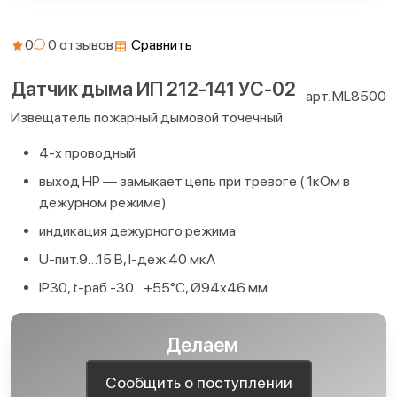
0
Сравнить
Датчик дыма ИП 212-141 УС-02
арт. ML8500
Извещатель пожарный дымовой точечный
4-х проводный
выход НР — замыкает цепь при тревоге ( 1кОм в
дежурном режиме)
индикация дежурного режима
U-пит.9…15 В, I-деж.40 мкА
IP30, t-раб.-30…+55°С, Ø94х46 мм
Делаем
Сообщить о поступлении