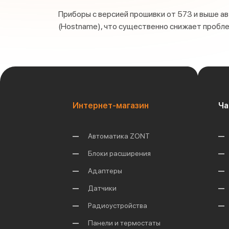
Приборы с версией прошивки от 573 и выше а
(Hostname), что существенно снижает пробле
Интернет-магазин
Ча
Автоматика ZONT
Блоки расширения
Адаптеры
Датчики
Радиоустройства
Панели и термостаты