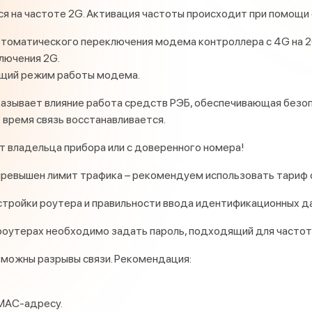
ся на частоте 2G. Активация частоты происходит при помощи
втоматического переключения модема контроллера с 4G на 2
ключения 2G.
ущий режим работы модема.
азывает влияние работа средств РЭБ, обеспечивающая безоп
 время связь восстанавливается.
 владельца прибора или с доверенного номера!
превышен лимит трафика – рекомендуем использовать тариф 
астройки роутера и правильности ввода идентификационных д
оутерах необходимо задать пароль, подходящий для частоты
зможны разрывы связи. Рекомендация:
 MAC-адресу.