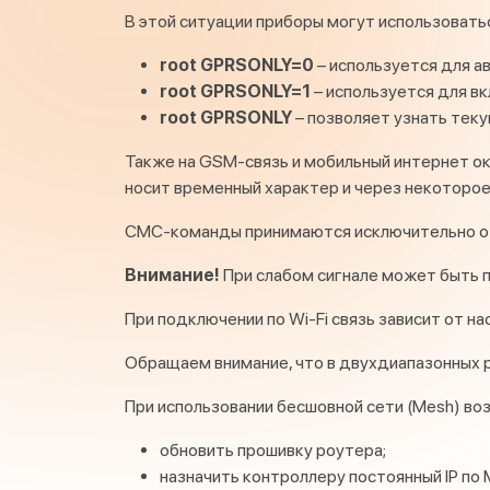
В этой ситуации приборы могут использовать
root GPRSONLY=0
– используется для а
root GPRSONLY=1
– используется для в
root GPRSONLY
– позволяет узнать тек
Также на GSM-связь и мобильный интернет ок
носит временный характер и через некоторое
СМС-команды принимаются исключительно от
Внимание!
При слабом сигнале может быть 
При подключении по Wi-Fi связь зависит от н
Обращаем внимание, что в двухдиапазонных р
При использовании бесшовной сети (Mesh) во
обновить прошивку роутера;
назначить контроллеру постоянный IP по