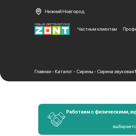
Нижний Новгород
Частным клиентам
Проф
Главная
-
Каталог
-
Сирены
-
Сирена звуковая
Работаем с физическими, ю
выбираетс