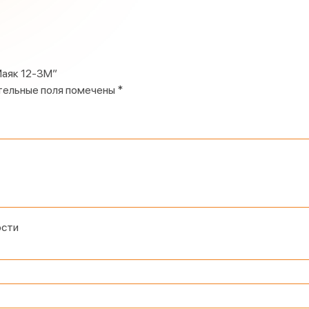
Маяк 12-3М”
тельные поля помечены
*
ости