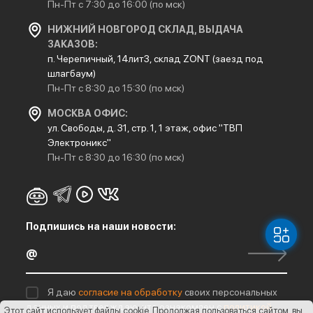
Пн-Пт с 7:30 до 16:00 (по мск)
НИЖНИЙ НОВГОРОД СКЛАД, ВЫДАЧА
ЗАКАЗОВ:
п. Черепичный, 14лит3, склад ZONT (заезд под
шлагбаум)
Пн-Пт с 8:30 до 15:30 (по мск)
МОСКВА ОФИС:
ул. Свободы, д. 31, стр. 1, 1 этаж, офис "ТВП
Электроникс"
Пн-Пт с 8:30 до 16:30 (по мск)
Подпишись на наши новости:
Я даю
согласие на обработку
своих персональных
данных и подтверждаю, что ознакомлен с
политикой
Этот сайт использует файлы cookie
. Продолжая пользоваться сайтом, вы