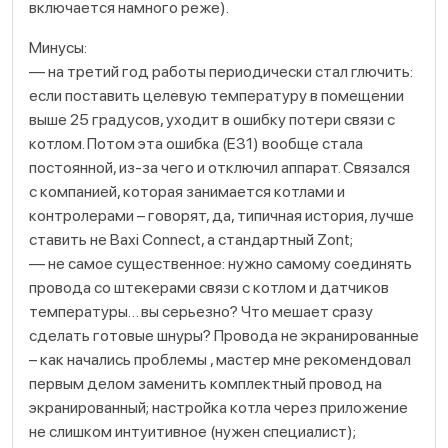
включается намного реже).
Минусы:
— на третий год работы периодически стал глючить:
если поставить целевую температуру в помещении
выше 25 градусов, уходит в ошибку потери связи с
котлом. Потом эта ошибка (Е31) вообще стала
постоянной, из-за чего и отключил аппарат. Связался
с компанией, которая занимается котлами и
контролерами – говорят, да, типичная история, лучше
ставить не Baxi Connect, а стандартный Zont;
— не самое существенное: нужно самому соединять
провода со штекерами связи с котлом и датчиков
температуры… вы серьезно? Что мешает сразу
сделать готовые шнуры? Провода не экранированные
– как начались проблемы , мастер мне рекомендовал
первым делом заменить комплектный провод на
экранированный; настройка котла через приложение
не слишком интуитивное (нужен специалист);