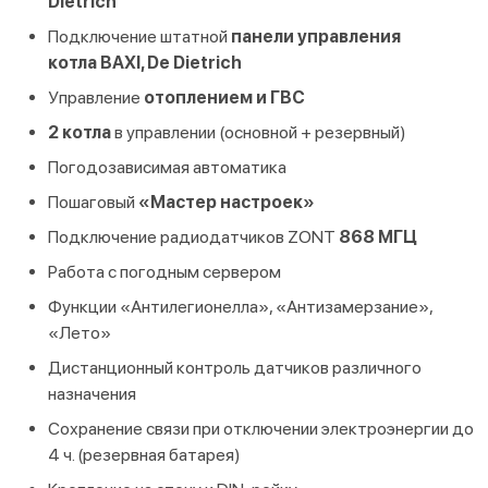
Dietrich
Подключение штатной
панели управления
котла
BAXI, De Dietrich
Управление
отоплением и ГВС
2 котла
в управлении (основной + резервный)
Погодозависимая автоматика
Пошаговый
«Мастер настроек»
Подключение радиодатчиков ZONT
868 МГЦ
Работа с погодным сервером
Функции «Антилегионелла», «Антизамерзание»,
«Лето»
Дистанционный контроль датчиков различного
назначения
Сохранение связи при отключении электроэнергии до
4 ч. (резервная батарея)