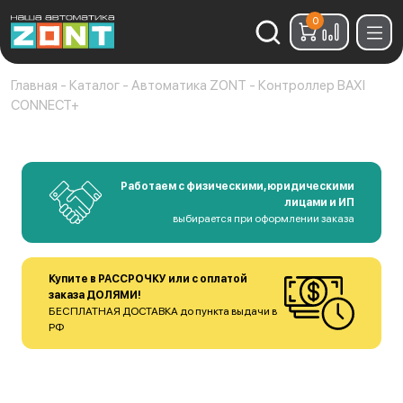
0
Найти:
Главная
-
Каталог
-
Автоматика ZONT
-
Контроллер BAXI
CONNECT+
Работаем с физическими, юридическими
лицами и ИП
выбирается при оформлении заказа
Купите в РАССРОЧКУ или с оплатой
заказа ДОЛЯМИ!
БЕСПЛАТНАЯ ДОСТАВКА до пункта выдачи в
РФ