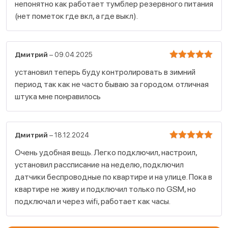
непонятно как работает тумблер резервного питания
(нет пометок где вкл, а где выкл).
Дмитрий
–
09.04.2025
Оценка
установил теперь буду контролировать в зимний
5
период так как не часто бываю за городом. отличная
из 5
штука мне понравилось
Дмитрий
–
18.12.2024
Оценка
Очень удобная вещь. Легко подключил, настроил,
5
установил рассписание на неделю, подключил
из 5
датчики беспроводные по квартире и на улице. Пока в
квартире не живу и подключил только по GSM, но
подключал и через wifi, работает как часы.