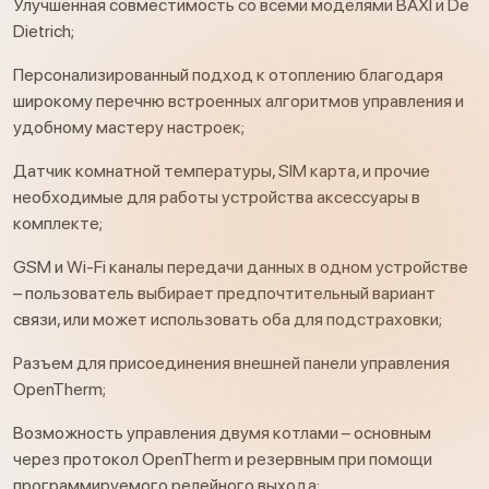
Улучшенная совместимость со всеми моделями BAXI и De
Dietrich;
Персонализированный подход к отоплению благодаря
широкому перечню встроенных алгоритмов управления и
удобному мастеру настроек;
Датчик комнатной температуры, SIM карта, и прочие
необходимые для работы устройства аксессуары в
комплекте;
GSM и Wi-Fi каналы передачи данных в одном устройстве
– пользователь выбирает предпочтительный вариант
связи, или может использовать оба для подстраховки;
Разъем для присоединения внешней панели управления
OpenTherm;
Возможность управления двумя котлами – основным
через протокол OpenTherm и резервным при помощи
программируемого релейного выхода;