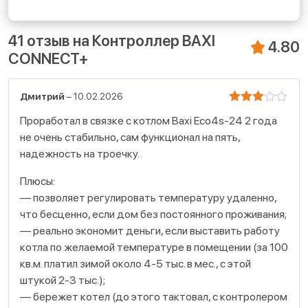
41 отзыв на
Контроллер BAXI
4.80
CONNECT+
Дмитрий
–
10.02.2026
Оценка
Проработал в связке с котлом Baxi Eco4s-24 2 года
3
не очень стабильно, сам функционал на пять,
из 5
надежность на троечку.
Плюсы:
— позволяет регулировать температуру удаленно,
что бесценно, если дом без постоянного проживания;
— реально экономит деньги, если выставить работу
котла по желаемой температуре в помещении (за 100
кв.м. платил зимой около 4-5 тыс. в мес., с этой
штукой 2-3 тыс.);
— бережет котел (до этого тактовал, с контролером