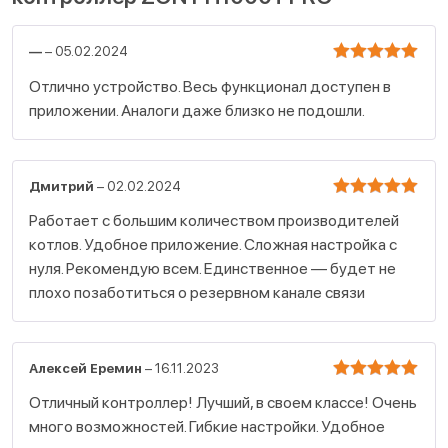
—
–
05.02.2024
Оценка
Отлично устройство. Весь функционал доступен в
5
приложении. Аналоги даже близко не подошли.
из 5
Дмитрий
–
02.02.2024
Оценка
Работает с большим количеством производителей
5
котлов. Удобное приложение. Сложная настройка с
из 5
нуля. Рекомендую всем. Единственное — будет не
плохо позаботиться о резервном канале связи
Алексей Еремин
–
16.11.2023
Оценка
Отличный контроллер! Лучший, в своем классе! Очень
5
много возможностей. Гибкие настройки. Удобное
из 5