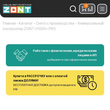
0
Найти:
Главная
-
Каталог
-
Снято с производства
-
Универсальный
контроллер ZONT H1000+ PRO
Работаем с физическими, юридическими
лицами и ИП
выбирается при оформлении заказа
Купите в РАССРОЧКУ или с оплатой
заказа ДОЛЯМИ!
БЕСПЛАТНАЯ ДОСТАВКА до пункта выдачи в
РФ