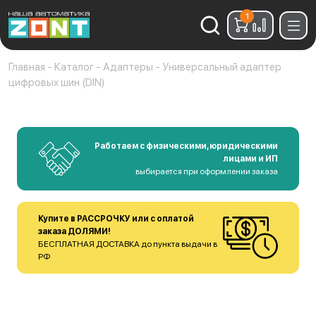
1
Найти:
Главная
-
Каталог
-
Адаптеры
-
Универсальный адаптер
цифровых шин (DIN)
Работаем с физическими, юридическими
лицами и ИП
выбирается при оформлении заказа
Купите в РАССРОЧКУ или с оплатой
заказа ДОЛЯМИ!
БЕСПЛАТНАЯ ДОСТАВКА до пункта выдачи в
РФ