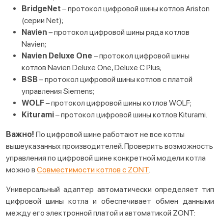
BridgeNet
– протокол цифровой шины котлов Ariston
(серии Net);
Navien
– протокол цифровой шины ряда котлов
Navien;
Navien Deluxe One
– протокол цифровой шины
котлов Navien Deluxe One, Deluxe C Plus;
BSB
– протокол цифровой шины котлов с платой
управления Siemens;
WOLF
– протокол цифровой шины котлов WOLF;
Kiturami
– протокол цифровой шины котлов Kiturami.
Важно!
По цифровой шине работают не все котлы
вышеуказанных производителей. Проверить возможность
управления по цифровой шине конкретной модели котла
можно в
Совместимости котлов с ZONT
.
Универсальный адаптер автоматически определяет тип
цифровой шины котла и обеспечивает обмен данными
между его электронной платой и автоматикой ZONT: