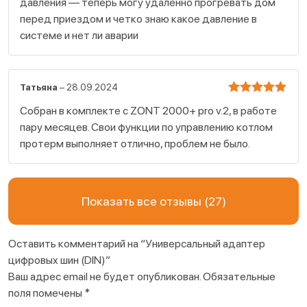
давления — теперь могу удаленно прогревать дом
перед приездом и четко знаю какое давление в
системе и нет ли аварии
Татьяна
–
28.09.2024
Оценка
Собран в комплекте с ZONT 2000+ pro v.2, в работе
5
пару месяцев. Свои функции по управлению котлом
из 5
протерм выполняет отлично, проблем не было.
Показать все отзывы (27)
Оставить комментарий на “Универсальный адаптер
цифровых шин (DIN)”
Ваш адрес email не будет опубликован.
Обязательные
поля помечены
*