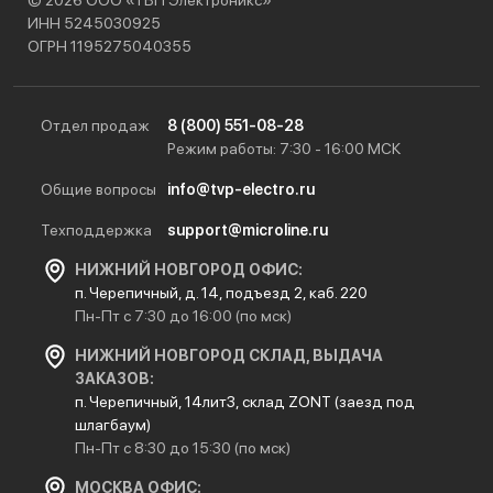
© 2026 ООО «ТВП Электроникс»
ИНН 5245030925
ОГРН 1195275040355
Отдел продаж
8 (800) 551-08-28
Режим работы: 7:30 - 16:00 МСК
Общие вопросы
info@tvp-electro.ru
Техподдержка
support@microline.ru
НИЖНИЙ НОВГОРОД ОФИС:
п. Черепичный, д. 14, подъезд 2, каб. 220
Пн-Пт с 7:30 до 16:00 (по мск)
НИЖНИЙ НОВГОРОД СКЛАД, ВЫДАЧА
ЗАКАЗОВ:
п. Черепичный, 14лит3, склад ZONT (заезд под
шлагбаум)
Пн-Пт с 8:30 до 15:30 (по мск)
МОСКВА ОФИС: