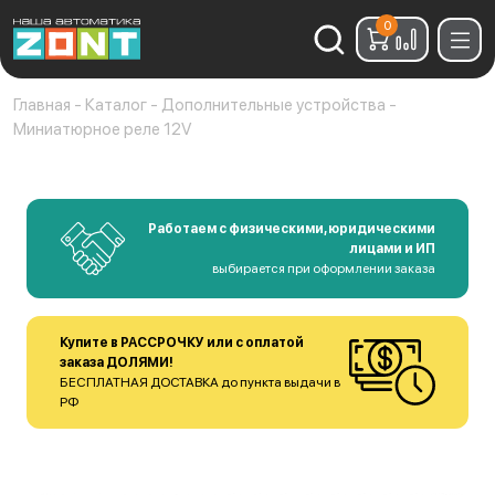
0
Найти:
Главная
-
Каталог
-
Дополнительные устройства
-
Миниатюрное реле 12V
Работаем с физическими, юридическими
лицами и ИП
выбирается при оформлении заказа
Купите в РАССРОЧКУ или с оплатой
заказа ДОЛЯМИ!
БЕСПЛАТНАЯ ДОСТАВКА до пункта выдачи в
РФ