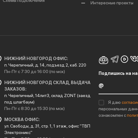
Схемы подключения
Интересные проекты
НИЖНИЙ НОВГОРОД ОФИС:
п. Черепичный, д. 14, подъезд 2, каб. 220
Пн-Пт с 7:30 до 16:00 (по мск)
Подпишись на на
НИЖНИЙ НОВГОРОД СКЛАД, ВЫДАЧА
ЗАКАЗОВ:
п. Черепичный, 14лит3, склад ZONT (заезд
под шлагбаум)
Я даю
согласи
Пн-Пт с 8:30 до 15:30 (по мск)
персональных данн
ознакомлен с
поли
МОСКВА ОФИС:
ул. Свободы, д. 31, стр. 1, 1 этаж, офис "ТВП
Электроникс"