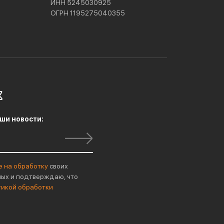
ИНН 5245030925
ОГРН 1195275040355
ши новости:
е на обработку
своих
ых и подтверждаю, что
тикой обработки