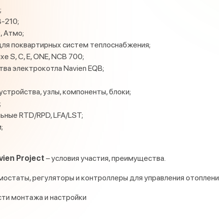
;
B-210;
, Атмо;
для поквартирных систем теплоснабжения;
 S, С, E, ONE, NCB 700;
ва электрокотла Navien EQB;
стройства, узлы, компоненты, блоки;
;
ьные RTD/RPD, LFA/LST;
;
vien Project
– условия участия, преимущества.
остаты, регуляторы и контроллеры для управления отоплен
сти монтажа и настройки