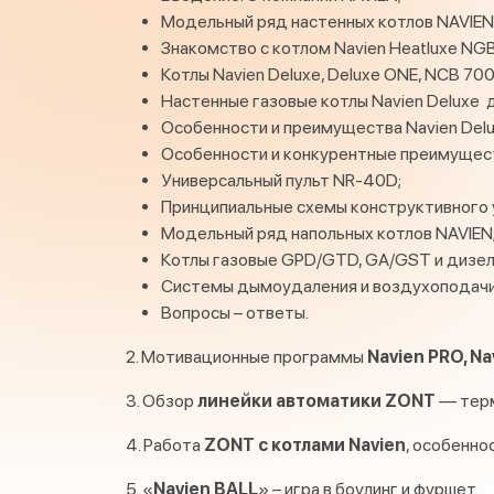
Модельный ряд настенных котлов NAVIEN
Знакомство с котлом Navien Heatluxe NG
Котлы Navien Deluxe, Deluxe ONE, NCB 700
Настенные газовые котлы Navien Deluxe 
Особенности и преимущества Navien Deluxe
Особенности и конкурентные преимущест
Универсальный пульт NR-40D;
Принципиальные схемы конструктивного у
Модельный ряд напольных котлов NAVIEN
Котлы газовые GPD/GTD, GA/GST и дизел
Системы дымоудаления и воздухоподачи
Вопросы – ответы.
2. Мотивационные программы
Navien PRO, Na
3. Обзор
линейки автоматики ZONT
— терм
4. Работа
ZONT с котлами Navien
, особенно
5. «
Navien BALL
» – игра в боулинг и фуршет.