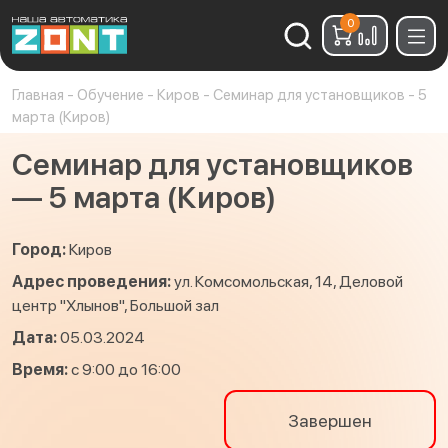
0
Найти:
Главная
-
Обучение
-
Киров
-
Семинар для установщиков - 5
марта (Киров)
Семинар для установщиков
— 5 марта (Киров)
Город:
Киров
Адрес проведения:
ул. Комсомольская, 14, Деловой
центр "Хлынов", Большой зал
Дата:
05.03.2024
Время:
с 9:00 до 16:00
Завершен