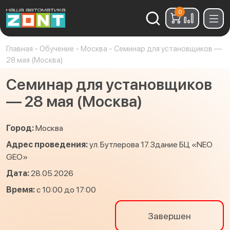
0
Найти:
Главная
-
Обучение
-
Москва
-
Семинар для установщиков —
28 мая (Москва)
Семинар для установщиков
— 28 мая (Москва)
Город:
Москва
Адрес проведения:
ул. Бутлерова 17. Здание БЦ «NEO
GEO»
Дата:
28.05.2026
Время:
с 10:00 до 17:00
Завершен