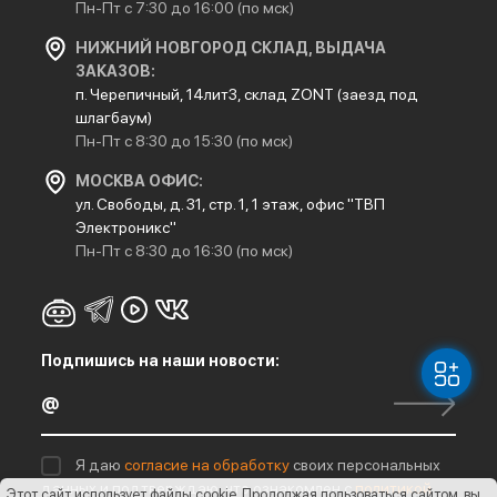
Пн-Пт с 7:30 до 16:00 (по мск)
НИЖНИЙ НОВГОРОД СКЛАД, ВЫДАЧА
ЗАКАЗОВ:
п. Черепичный, 14лит3, склад ZONT (заезд под
шлагбаум)
Пн-Пт с 8:30 до 15:30 (по мск)
МОСКВА ОФИС:
ул. Свободы, д. 31, стр. 1, 1 этаж, офис "ТВП
Электроникс"
Пн-Пт с 8:30 до 16:30 (по мск)
Подпишись на наши новости:
Я даю
согласие на обработку
своих персональных
данных и подтверждаю, что ознакомлен с
политикой
Этот сайт использует файлы cookie
. Продолжая пользоваться сайтом, вы