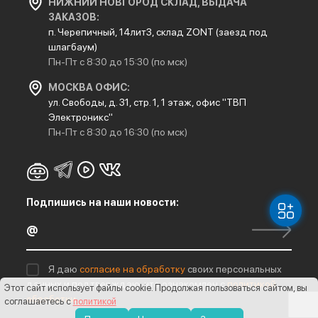
НИЖНИЙ НОВГОРОД СКЛАД, ВЫДАЧА
ЗАКАЗОВ:
п. Черепичный, 14лит3, склад ZONT (заезд под
шлагбаум)
Пн-Пт с 8:30 до 15:30 (по мск)
МОСКВА ОФИС:
ул. Свободы, д. 31, стр. 1, 1 этаж, офис "ТВП
Электроникс"
Пн-Пт с 8:30 до 16:30 (по мск)
Подпишись на наши новости:
Я даю
согласие на обработку
своих персональных
данных и подтверждаю, что ознакомлен с
политикой
Этот сайт использует файлы cookie
. Продолжая пользоваться сайтом, вы
обработки
соглашаетесь с
политикой