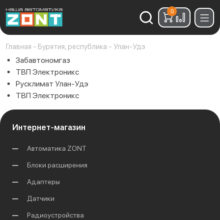
0
Найти:
Главная
-
Бурятия, республика
-
Улан-Удэ
Забавтономгаз
ТВП Электроникс
Русклимат Улан-Удэ
ТВП Электроникс
Интернет-магазин
Автоматика ZONT
Блоки расширения
Адаптеры
Датчики
Радиоустройства