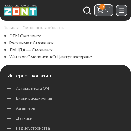
0
Найти:
Главная
-
Смоленская область
ЭТМ Смоленск
Русклимат Смоленск
ЛУНДА — Смоленск
Wattson Смоленск АО Центргазсервис
Интернет-магазин
Автоматика ZONT
Блоки расширения
Адаптеры
Датчики
Радиоустройства