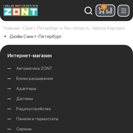
0
Найти:
Главная
-
Санкт-Петербург и Лен. область
-
Малое Карлино
Дюйм Санкт-Петербург
Интернет-магазин
Автоматика ZONT
Блоки расширения
Адаптеры
Датчики
Радиоустройства
Панели и термостаты
Сирены