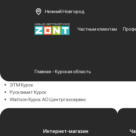
Нижний Новгород
Частным клиентам
Проф
Главная
-
Курская область
ЭТМ Курск
Русклимат Курск
Wattson Курск АО Центргазсервис
Интернет-магазин
Ча