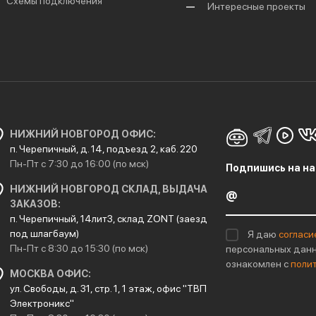
Схемы подключения
Интересные проекты
НИЖНИЙ НОВГОРОД ОФИС:
п. Черепичный, д. 14, подъезд 2, каб. 220
Пн-Пт с 7:30 до 16:00 (по мск)
Подпишись на на
НИЖНИЙ НОВГОРОД СКЛАД, ВЫДАЧА
ЗАКАЗОВ:
п. Черепичный, 14лит3, склад ZONT (заезд
под шлагбаум)
Я даю
согласи
Пн-Пт с 8:30 до 15:30 (по мск)
персональных данн
ознакомлен с
поли
МОСКВА ОФИС:
ул. Свободы, д. 31, стр. 1, 1 этаж, офис "ТВП
Электроникс"