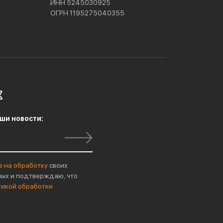
ИНН 5245030925
ОГРН 1195275040355
ши новости:
е на обработку
своих
ых и подтверждаю, что
тикой обработки