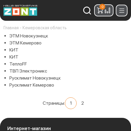
0
Найти:
Главная
-
Кемеровская область
ЭТМ Новокузнецк
ЭТМ Кемерово
КИТ
КИТ
ТеплоFF
ТВП Электроникс
Русклимат Новокузнецк
Русклимат Кемерово
Страницы:
1
2
Интернет-магазин