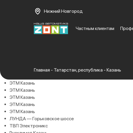
Нижний Новгород
Частным клиентам
Проф
Главная
-
Татарстан, республика
-
Казань
ЭТМ Казань
ЭТМ Казань
ЭТМ Казань
ЭТМ Казань
ЭТМ Казань
ЛУНДА — Горьковское шоссе
ТВП Электроникс
Русклимат Казань