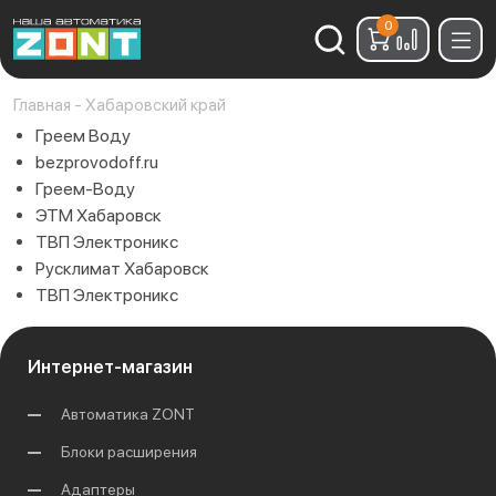
0
Найти:
Главная
-
Хабаровский край
Греем Воду
bezprovodoff.ru
Греем-Воду
ЭТМ Хабаровск
ТВП Электроникс
Русклимат Хабаровск
ТВП Электроникс
Интернет-магазин
Автоматика ZONT
Блоки расширения
Адаптеры