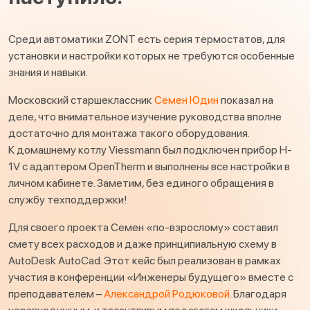
Среди автоматики ZONT есть серия термостатов, для
установки и настройки которых не требуются особенные
знания и навыки.
Московский старшеклассник
Семен Юдин
показал на
деле, что внимательное изучение руководства вполне
достаточно для монтажа такого оборудования.
К домашнему котлу Viessmann был подключен прибор H-
1V с адаптером OpenTherm и выполнены все настройки в
личном кабинете. Заметим, без единого обращения в
службу техподдержки!
Для своего проекта Семен «по-взрослому» составил
смету всех расходов и даже принципиальную схему в
AutoDesk AutoCad. Этот кейс был реализован в рамках
участия в конференции «Инженеры будущего» вместе с
преподавателем –
Александрой Родюковой
. Благодаря