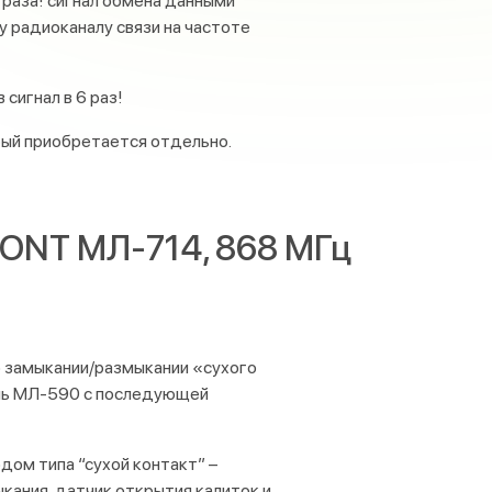
2 раза! сигнал обмена данными
радиоканалу связи на частоте
сигнал в 6 раз!
рый приобретается отдельно.
ONT МЛ-714, 868 МГц
о замыкании/размыкании «сухого
уль МЛ-590 с последующей
ом типа “сухой контакт” –
кания, датчик открытия калиток и