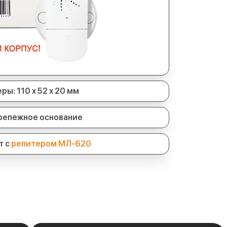
ры: 110 х 52 х 20 мм
крепежное основание
т с
репитером МЛ-620