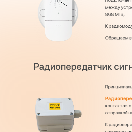
Подключает
между устро
868 МГц.
К радиомоду
Обращаем в
Радиопередатчик сиг
Принципиаль
Радиопере
контакта» о
отправкой н
К радиопере
например, п