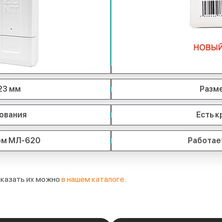
 23 мм
Разме
ования
Есть 
ом МЛ-620
Работае
заказать их можно
в нашем каталоге
.