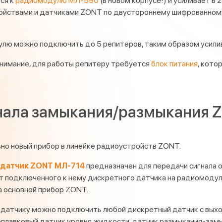
ся к
радиомодулю МЛ-590
(в новом корпусе!) и усиливает в 
йствами и датчиками ZONT по двустороннему шифрованному 
лю можно подключить до 5 репитеров, таким образом усилив 
нимание, для работы репитеру требуется
блок питания
, кото
нала замыкания/размыкания Z
но новый прибор в линейке радиоустройств ZONT.
датчик ZONT МЛ-714
предназначен для передачи сигнала 
т подключенного к нему дискретного датчика на радиомод
а основной прибор ZONT.
датчику можно подключить любой дискретный датчик с выход
оплавковый датчик уровня жидкости, датчик размыкания-замы