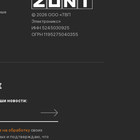
ные
© 2026 ООО «ТВП
Электроникс»
ИНН 5245030925
ОГРН 1195275040355
ши новости:
е на обработку
своих
ых и подтверждаю, что