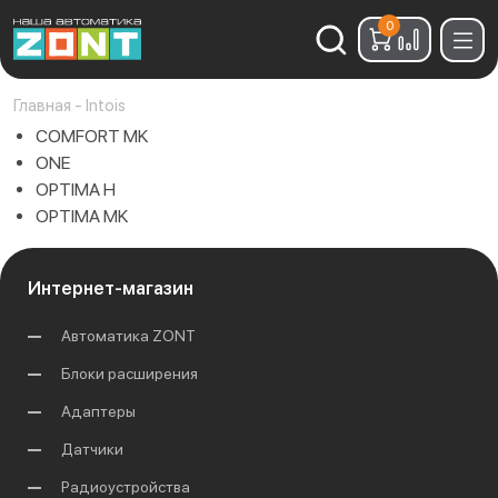
0
Найти:
Главная
-
Intois
COMFORT MK
ONE
OPTIMA H
OPTIMA MK
Интернет-магазин
Автоматика ZONT
Блоки расширения
Адаптеры
Датчики
Радиоустройства